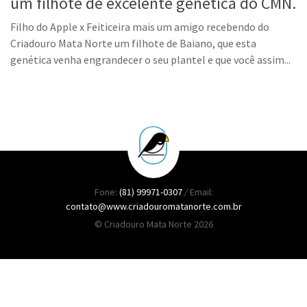
um filhote de excelente genética do CMN.
Filho do Apple x Feiticeira mais um amigo recebendo do
Criadouro Mata Norte um filhote de Baiano, que esta
genética venha engrandecer o seu plantel e que você assim...
Fone:
(81) 99971-0307
/
Email:
contato@www.criadouromatanorte.com.br
© Criadouro Mata Norte 2026