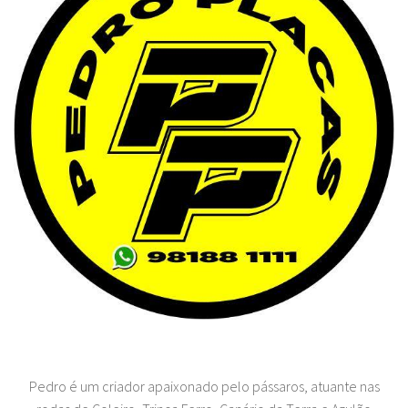
Pedro é um criador apaixonado pelo pássaros, atuante nas