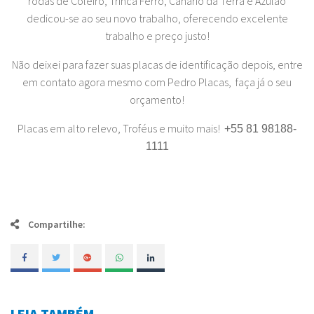
rodas de Coleiro, Trinca Ferro, Canário da Terra e Azulão
dedicou-se ao seu novo trabalho, oferecendo excelente
trabalho e preço justo!
Não deixei para fazer suas placas de identificação depois, entre
em contato agora mesmo com Pedro Placas, faça já o seu
orçamento!
Placas em alto relevo, Troféus e muito mais!
+55 81 98188-
1111
Compartilhe:
LEIA TAMBÉM